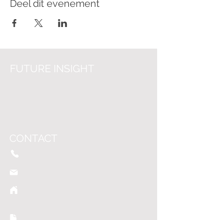
Deel dit evenement
FUTURE INSIGHT
Over on
s
Vacatures
Nieuws
Helpcenter
CONTACT
+31 (0)6 - 45
42 24 59
info@futureinsight.nl
Grote Voo
rt 207-G
8041 BK Zwolle