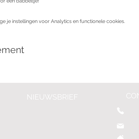
or een babbeltje!
je instellingen voor Analytics en functionele cookies.
nement
CO
NIEUWSBRIEF
+31 (0
info@