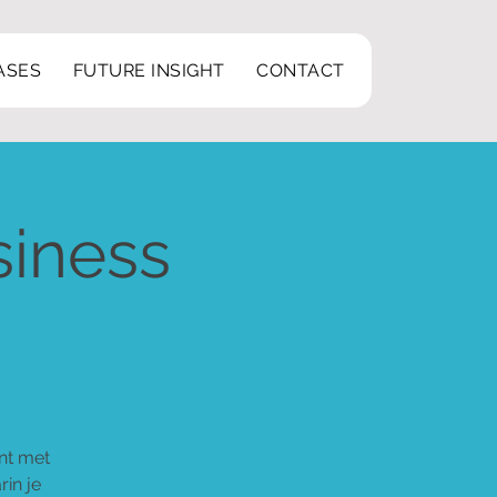
ASES
FUTURE INSIGHT
CONTACT
siness
nt met
in je