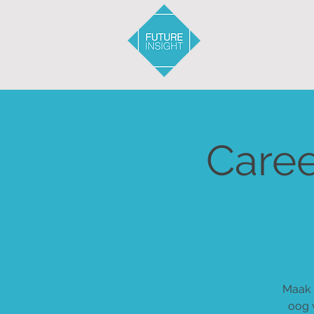
Caree
Maak 
oog 