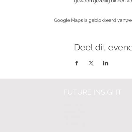
gewoon gezellig binnen vo
Google Maps is geblokkeerd vanwege 
Deel dit eve
FUTURE INSIGHT
Over on
s
Vacatures
Nieuws
Helpcenter