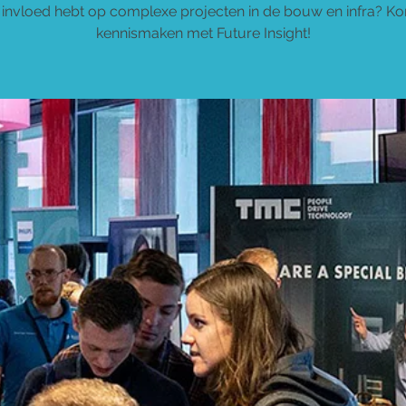
t invloed hebt op complexe projecten in de bouw en infra? K
kennismaken met Future Insight!