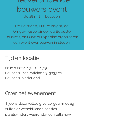
bouwers event
do 28 mrt
  |  
Leusden
De Bouwapp, Future Insight, de
Omgevingsverbinder, de Bewuste
Bouwers, en Quattro Expertise organiseren
een event over bouwen in steden.
Tijd en locatie
28 mrt 2024, 13:00 – 17:30
Leusden, Inspiratielaan 3, 3833 AV
Leusden, Nederland
Over het evenement
Tijdens deze volledig verzorgde middag 
zullen er verschillende sessies 
plaatsvinden, waaronder een talkshow, 