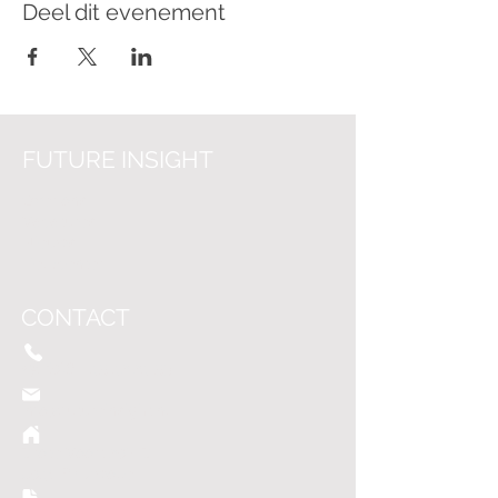
Deel dit evenement
FUTURE INSIGHT
Over on
s
Vacatures
Nieuws
Helpcenter
CONTACT
+31 (0)6 - 45
42 24 59
info@futureinsight.nl
Grote Voo
rt 207-G
8041 BK Zwolle