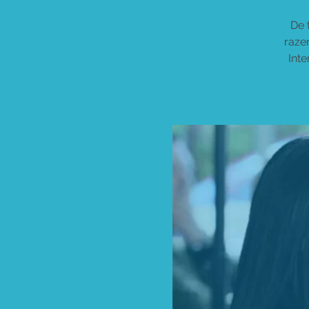
De 
raze
Int