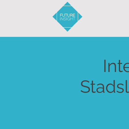
Int
Stads