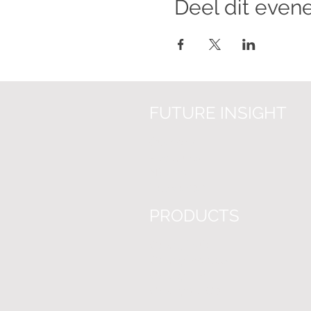
Deel dit eve
FUTURE INSIGHT
Over on
s
Vacatures
Nieuws
Helpcenter
PRODUCTS
Clearly.Hub
Clearly.Projects
Clearly.BIM
Clearly.3D-City