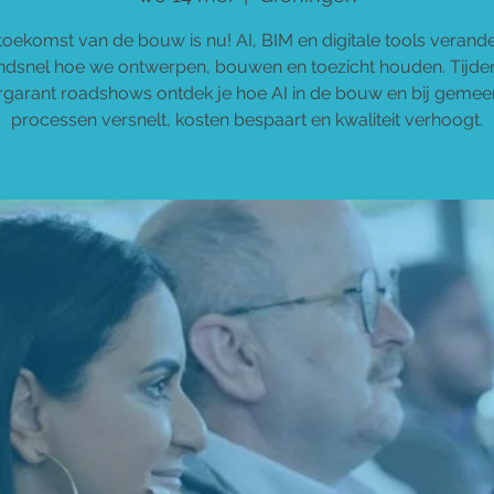
toekomst van de bouw is nu! AI, BIM en digitale tools verand
ndsnel hoe we ontwerpen, bouwen en toezicht houden. Tijde
ergarant roadshows ontdek je hoe AI in de bouw en bij gemee
processen versnelt, kosten bespaart en kwaliteit verhoogt.