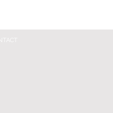
NTACT
)6 - 45
42 24 59
futureinsight.nl
 Voo
rt 207-G
BK Zwolle
e Insight Group B.V.
oten Vennootschap)
 63664836
 NL855342468B01