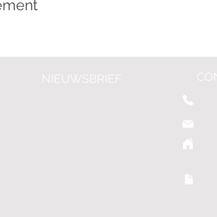
nement
CO
NIEUWSBRIEF
+31 (0
info@
Grote
8041 
Futur
(Besl
KvK:
BTW: