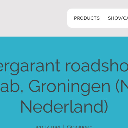
PRODUCTS
SHOWC
ergarant roadsh
lab, Groningen (
Nederland)
wo 14 mei
  |  
Groningen