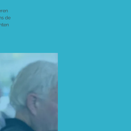
eren
ns de
nten