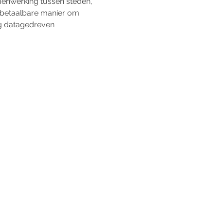
menwerking tussen steden, 
 betaalbare manier om 
ng datagedreven 