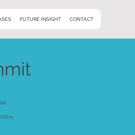
ASES
FUTURE INSIGHT
CONTACT
mmit
der
DS) in