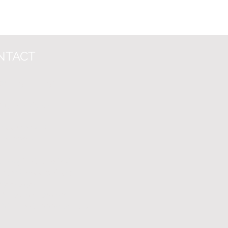
NTACT
)6 - 45
42 24 59
futureinsight.nl
 Voo
rt 207-G
BK Zwolle
e Insight Group B.V.
oten Vennootschap)
 63664836
 NL855342468B01
: NL73INGB0006868149