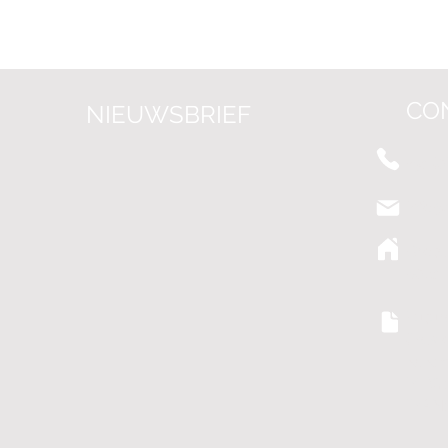
CO
NIEUWSBRIEF
+31 (0
info@
Grote
8041 
Futur
(Besl
KvK:
BTW:
IBAN