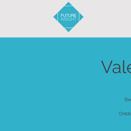
Val
Be
Ontde