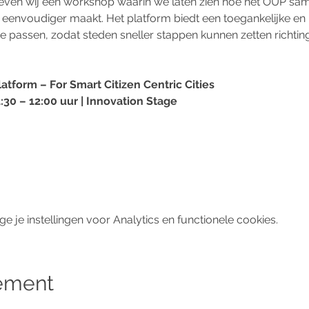
geven wij een workshop waarin we laten zien hoe het OUP sa
 eenvoudiger maakt. Het platform biedt een toegankelijke en
e te passen, zodat steden sneller stappen kunnen zetten richti
tform – For Smart Citizen Centric Cities
30 – 12:00 uur | Innovation Stage
je instellingen voor Analytics en functionele cookies.
nement