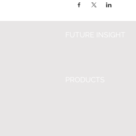
FUTURE INSIGHT
Over on
s
Vacatures
Nieuws
Helpcenter
PRODUCTS
Clearly.Hub
Clearly.Projects
Clearly.BIM
Clearly.3D-City